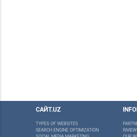
САЙТ.UZ
INF
TYPES OF WEBSITES
PARTN
SEARCH ENGINE OPTIMIZATION
RIVIE
SOCIAL MEDIA MARKETING
OUR W