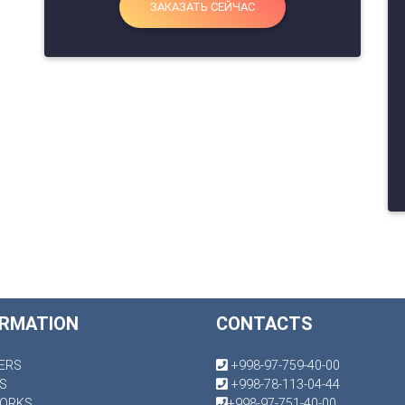
ЗАКАЗАТЬ СЕЙЧАС
ORMATION
CONTACTS
ERS
+998-97-759-40-00
WS
+998-78-113-04-44
ORKS
+998-97-751-40-00