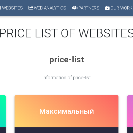
 WEBSITES
WEB-ANALYTICS
PARTNERS
OUR WORK
PRICE LIST OF WEBSITE
price-list
information of price-list
Максимальный